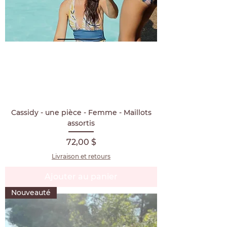
Cassidy - une pièce - Femme - Maillots
assortis
Prix
72,00 $
Livraison et retours
Ajouter au panier
Nouveauté