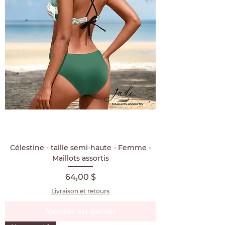
Célestine - taille semi-haute - Femme -
Maillots assortis
Prix
64,00 $
Livraison et retours
Ajouter au panier