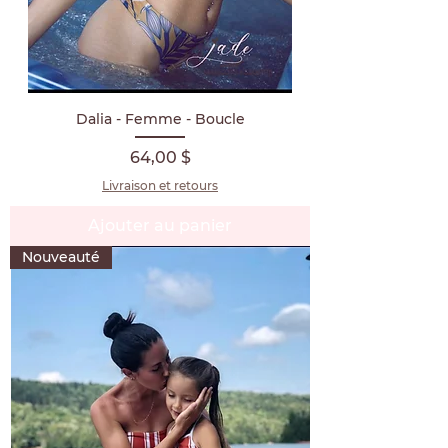
Dalia - Femme - Boucle
Prix
64,00 $
Livraison et retours
Ajouter au panier
Nouveauté