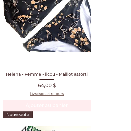
Helena - Femme - licou - Maillot assorti
Prix
64,00 $
Livraison et retours
Ajouter au panier
Nouveauté