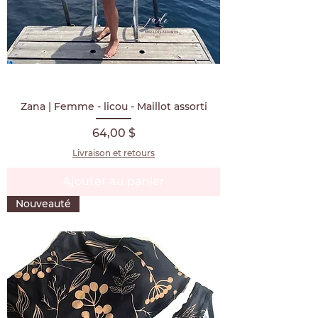
Zana | Femme - licou - Maillot assorti
Prix
64,00 $
Livraison et retours
Ajouter au panier
Nouveauté