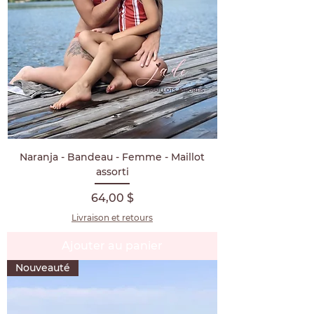
Naranja - Bandeau - Femme - Maillot
assorti
Prix
64,00 $
Livraison et retours
Ajouter au panier
Nouveauté