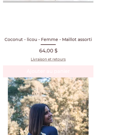
Coconut - licou - Femme - Maillot assorti
Prix
64,00 $
Livraison et retours
Ajouter au panier