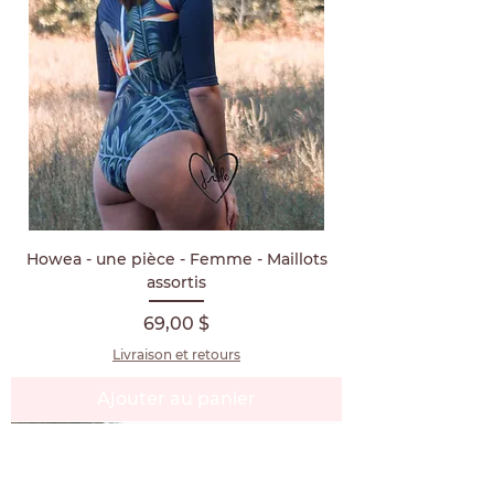
Howea - une pièce - Femme - Maillots
assortis
Prix
69,00 $
Livraison et retours
Ajouter au panier