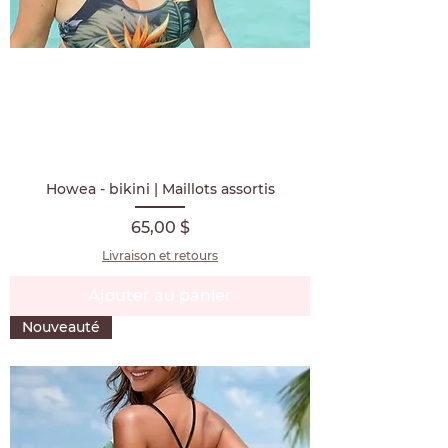
Howea - bikini | Maillots assortis
Prix
65,00 $
Livraison et retours
Ajouter au panier
Nouveauté