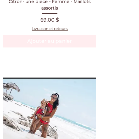
Citron- une pièce - Femme - Maillots
assortis
Prix
69,00 $
Livraison et retours
Ajouter au panier