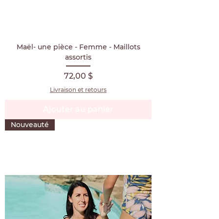
Maël- une pièce - Femme - Maillots
assortis
Prix
72,00 $
Livraison et retours
Ajouter au panier
Nouveauté