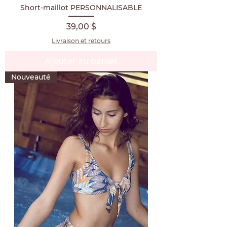
Short-maillot PERSONNALISABLE
Prix
39,00 $
Livraison et retours
Ajouter au panier
Nouveauté