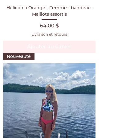
Heliconia Orange - Femme - bandeau-
Maillots assortis
Prix
64,00 $
Livraison et retours
Ajouter au panier
Nouveauté