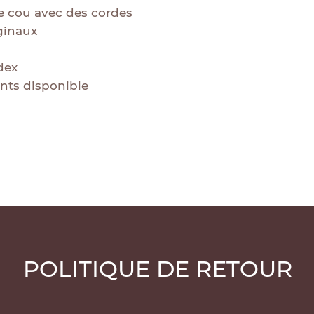
3 jours ouvrabl
pour sécher.
le cou avec des cordes
votre colis ave
N’utilisez pas 
ginaux
pas repasser.
dex
ants disponible
POLITIQUE DE RETOUR