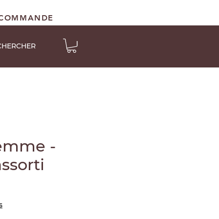
E COMMANDE
CHERCHER
Femme -
assorti
s