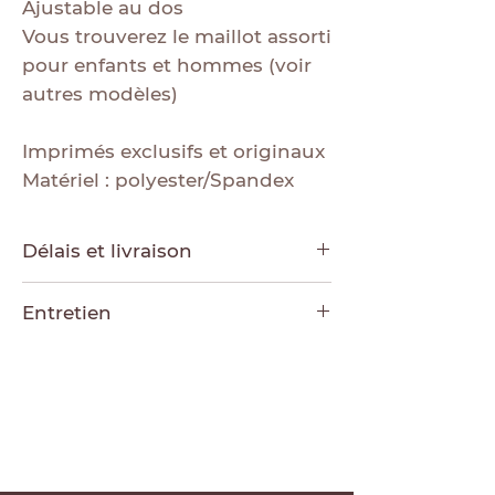
Ajustable au dos
Vous trouverez le maillot assorti
pour enfants et hommes (voir
autres modèles)
Imprimés exclusifs et originaux
Matériel : polyester/Spandex
Délais et livraison
Chaque modèle est conçu sur
Entretien
commande, le temps de
fabrication varie de 15-20 jours
Entretien :Laver à la main ou au
ouvrables. Ensuite 2-4 jours
cycle délicat, à l’eau froide,
ouvrables pour la réception de
suspendre pour
votre colis, tout dépendant de
sécher.N’utilisez pas d’agents
votre région.
blanchissant, ne pas repasser.