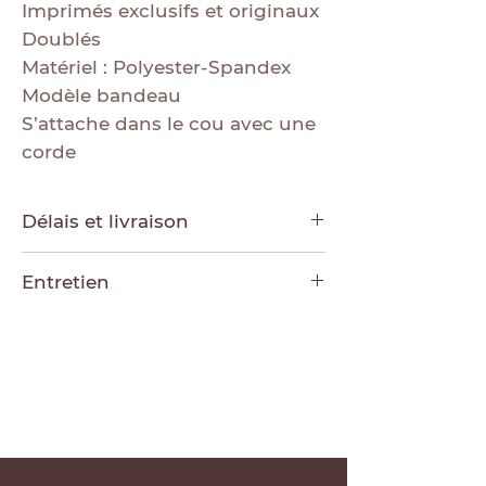
Imprimés exclusifs et originaux
Doublés
Matériel : Polyester-Spandex
Modèle bandeau
S’attache dans le cou avec une
corde
Délais et livraison
Chaque modèle est conçu sur
Entretien
commande, le temps de
fabrication varie de 10-15 jours
Laver au cycle délicat à l’eau
ouvrables. Ensuite 2-3 jours
froide, suspendre pour sécher.
ouvrables pour la réception de
N’utilisez pas d’agents
votre colis avec Poste Canada.
blanchissant, ne pas repasser.