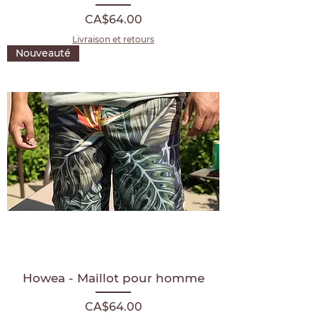
Price
CA$64.00
Livraison et retours
Nouveauté
Howea - Maillot pour homme
Price
CA$64.00