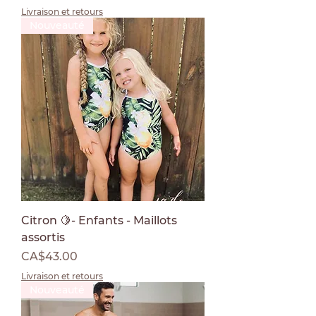
Livraison et retours
Nouveauté
Citron 🍋- Enfants - Maillots
assortis
Price
CA$43.00
Livraison et retours
Nouveauté